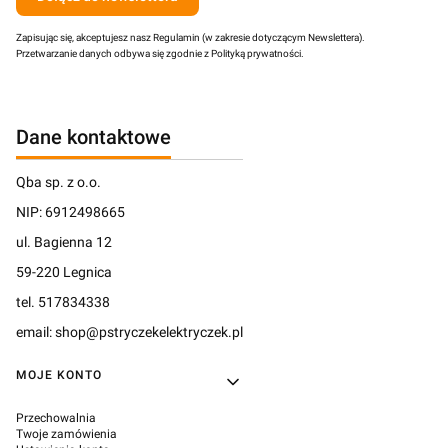
Zapisując się, akceptujesz nasz Regulamin (w zakresie dotyczącym Newslettera).
Przetwarzanie danych odbywa się zgodnie z Polityką prywatności.
Dane kontaktowe
Qba sp. z o.o.
NIP: 6912498665
ul. Bagienna 12
59-220 Legnica
tel. 517834338
email: shop@pstryczekelektryczek.pl
Linki w stopce
MOJE KONTO
Przechowalnia
Twoje zamówienia