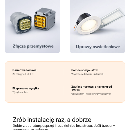
Darmowa dostawa
Pomoc specjalistów
Za zakupy od 500 zł
Wsparcie w doborze i zakupach
Zaufana hurtownia na rynku od
Ekspresowa wysyłka
1995r.
Wysyłka w 24h
Obsługa firm i klientów indywidualnych
Zrób instalację raz, a dobrze
Dobierz aparaturę, osprzęt i rozdzielnice bez stresu. Jeśli trzeba —
pomożemy w wyborze.