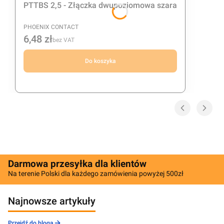
PTTBS 2,5 - Złączka dwupoziomowa szara
PRODUCENT
PHOENIX CONTACT
6,48 zł
Cena
bez VAT
Do koszyka
Darmowa przesyłka dla klientów
Na terenie Polski dla każdego zamówienia powyżej 500zł
Najnowsze artykuły
Przejdź do bloga