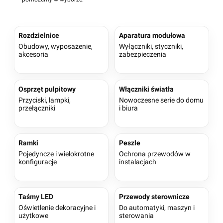
Rozdzielnice
Aparatura modułowa
Obudowy, wyposażenie,
Wyłączniki, styczniki,
akcesoria
zabezpieczenia
Osprzęt pulpitowy
Włączniki światła
Przyciski, lampki,
Nowoczesne serie do domu
przełączniki
i biura
Ramki
Peszle
Pojedyncze i wielokrotne
Ochrona przewodów w
konfiguracje
instalacjach
Taśmy LED
Przewody sterownicze
Oświetlenie dekoracyjne i
Do automatyki, maszyn i
użytkowe
sterowania