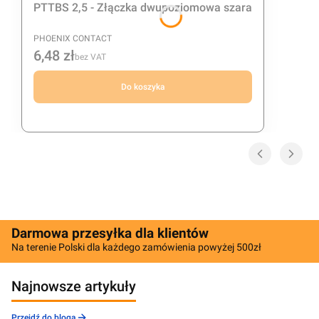
PTTBS 2,5 - Złączka dwupoziomowa szara
PRODUCENT
PHOENIX CONTACT
6,48 zł
Cena
bez VAT
Do koszyka
Darmowa przesyłka dla klientów
Na terenie Polski dla każdego zamówienia powyżej 500zł
Najnowsze artykuły
Przejdź do bloga