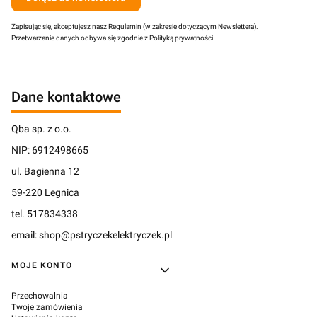
Zapisując się, akceptujesz nasz Regulamin (w zakresie dotyczącym Newslettera).
Przetwarzanie danych odbywa się zgodnie z Polityką prywatności.
Dane kontaktowe
Qba sp. z o.o.
NIP: 6912498665
ul. Bagienna 12
59-220 Legnica
tel. 517834338
email: shop@pstryczekelektryczek.pl
Linki w stopce
MOJE KONTO
Przechowalnia
Twoje zamówienia