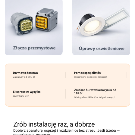
Darmowa dostawa
Pomoc specjalistów
Za zakupy od 500 zł
Wsparcie w doborze i zakupach
Zaufana hurtownia na rynku od
Ekspresowa wysyłka
1995r.
Wysyłka w 24h
Obsługa firm i klientów indywidualnych
Zrób instalację raz, a dobrze
Dobierz aparaturę, osprzęt i rozdzielnice bez stresu. Jeśli trzeba —
pomożemy w wyborze.