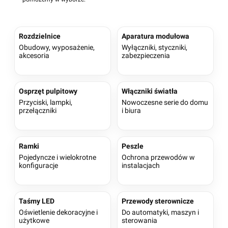
Rozdzielnice
Aparatura modułowa
Obudowy, wyposażenie,
Wyłączniki, styczniki,
akcesoria
zabezpieczenia
Osprzęt pulpitowy
Włączniki światła
Przyciski, lampki,
Nowoczesne serie do domu
przełączniki
i biura
Ramki
Peszle
Pojedyncze i wielokrotne
Ochrona przewodów w
konfiguracje
instalacjach
Taśmy LED
Przewody sterownicze
Oświetlenie dekoracyjne i
Do automatyki, maszyn i
użytkowe
sterowania