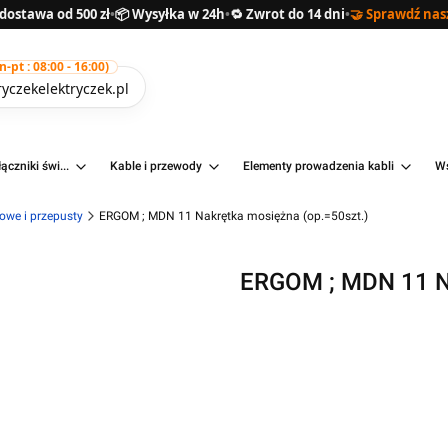
ostawa od 500 zł
•
📦 Wysyłka w 24h
•
🔁 Zwrot do 14 dni
•
🤝 Sprawdź nas
pt : 08:00 - 16:00)
yczekelektryczek.pl
ączniki świ...
Kable i przewody
Elementy prowadzenia kabli
Ws
owe i przepusty
ERGOM ; MDN 11 Nakrętka mosiężna (op.=50szt.)
ERGOM ; MDN 11 Na