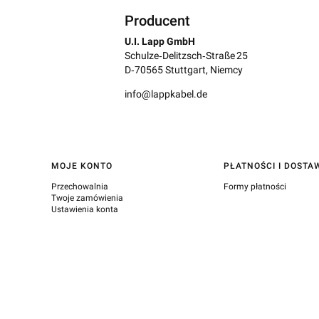
Producent
U.I. Lapp GmbH
Schulze‑Delitzsch‑Straße 25
D‑70565 Stuttgart, Niemcy
info@lappkabel.de
Linki w stopce
MOJE KONTO
PŁATNOŚCI I DOSTA
Przechowalnia
Formy płatności
Twoje zamówienia
Ustawienia konta