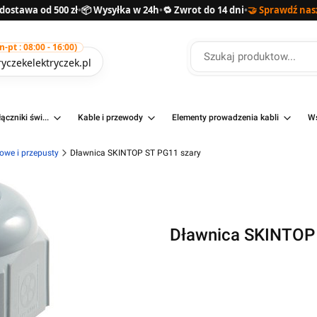
ostawa od 500 zł
•
📦 Wysyłka w 24h
•
🔁 Zwrot do 14 dni
•
🤝 Sprawdź nas
pt : 08:00 - 16:00)
yczekelektryczek.pl
ączniki świ...
Kable i przewody
Elementy prowadzenia kabli
Ws
owe i przepusty
Dławnica SKINTOP ST PG11 szary
Dławnica SKINTOP 