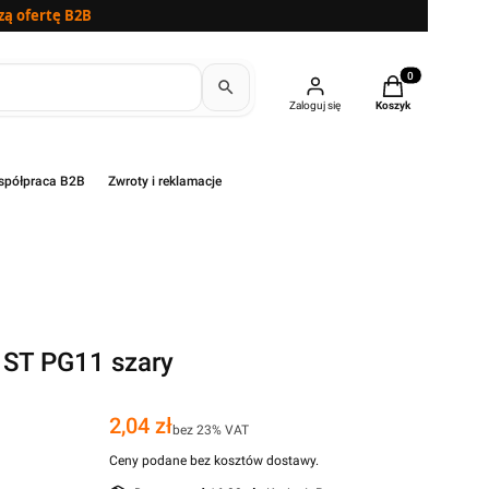
zą ofertę B2B
Produkty w kosz
Zaloguj się
Koszyk
półpraca B2B
Zwroty i reklamacje
ST PG11 szary
Cena
2,04 zł
bez 23% VAT
Ceny podane bez kosztów dostawy.