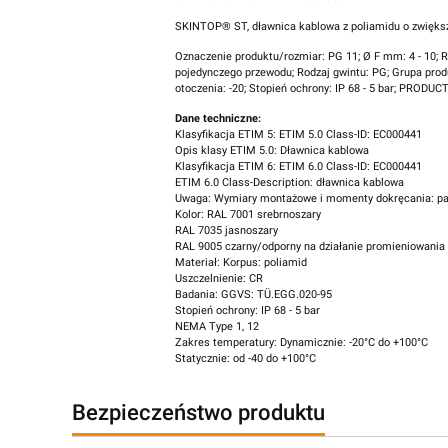
SKINTOP® ST, dławnica kablowa z poliamidu o zwiększo
Oznaczenie produktu/rozmiar: PG 11; Ø F mm: 4 - 10; 
pojedynczego przewodu; Rodzaj gwintu: PG; Grupa produ
otoczenia: -20; Stopień ochrony: IP 68 - 5 bar; PRO
Dane techniczne:
Klasyfikacja ETIM 5: ETIM 5.0 Class-ID: EC000441
Opis klasy ETIM 5.0: Dławnica kablowa
Klasyfikacja ETIM 6: ETIM 6.0 Class-ID: EC000441
ETIM 6.0 Class-Description: dławnica kablowa
Uwaga: Wymiary montażowe i momenty dokręcania: pat
Kolor: RAL 7001 srebrnoszary
RAL 7035 jasnoszary
RAL 9005 czarny/odporny na działanie promieniowania
Materiał: Korpus: poliamid
Uszczelnienie: CR
Badania: GGVS: TÜ.EGG.020-95
Stopień ochrony: IP 68 - 5 bar
NEMA Type 1, 12
Zakres temperatury: Dynamicznie: -20°C do +100°C
Statycznie: od -40 do +100°C
Bezpieczeństwo produktu