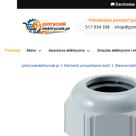
🚚 Darmowa d
Potrzebujesz pomocy? (pon-
517 834 338
|
shop@pstr
Promocje
Menu
Aparatura elektryczna
Gniazda elektryczne i wł
pstryczekelektryczek.pl
Elementy prowadzenia kabli
Dławice kabl