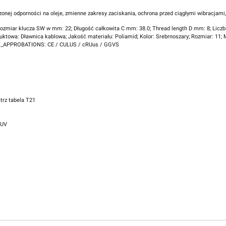
nej odporności na oleje, zmienne zakresy zaciskania, ochrona przed ciągłymi wibracjami,
Rozmiar klucza SW w mm: 22; Długość całkowita C mm: 38.0; Thread length D mm: 8; Licz
ktowa: Dławnica kablowa; Jakość materiału: Poliamid; Kolor: Srebrnoszary; Rozmiar: 11; 
DUCT_APPROBATIONS: CE / CULUS / cRUus / GGVS
rz tabela T21
 UV