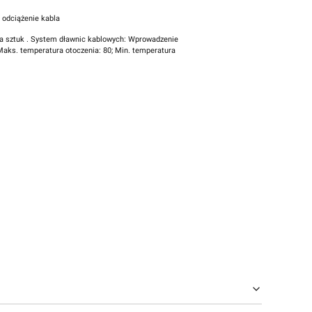
 odciążenie kabla
ba sztuk . System dławnic kablowych: Wprowadzenie
Maks. temperatura otoczenia: 80; Min. temperatura