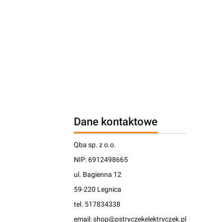
Dane kontaktowe
Qba sp. z o.o.
NIP: 6912498665
ul. Bagienna 12
59-220 Legnica
tel. 517834338
email: shop@pstryczekelektryczek.pl