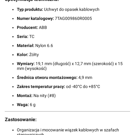
Typ produktu:
Uchwyt do opasek kablowych
Numer katalogowy:
7TAG009860R0005
Producent:
ABB
Seria:
TC
Materiał:
Nylon 6.6
Kolor:
Żółty
Wymiary:
19,1 mm (długość) x 12,7 mm (szerokość) x 15
mm (wysokość)
Średnica otworu montażowego:
4,9 mm
Zakres temperatur pracy:
od -40°C do +85°C
Montaż:
Na nity (#8)
Waga:
6 g
Zastosowanie:
Organizacja i mocowanie wiązek kablowych w szafach
sterowniczych