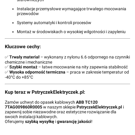
Instalacje przemysłowe wymagające trwałego mocowania
przewodów
Systemy automatyki i kontroli procesów
Montaż w środowiskach o wysokiej wilgotności i zapyleniu
Kluczowe cechy:
✅
Trwały materiał
– wykonany z nylonu 6.6 odpornego na czynniki
chemiczne i mechaniczne
✅
Szybki montaż
– łatwe mocowanie na nity zapewnia stabilność
✅
Wysoka odporność termiczna
– praca w zakresie temperatur od
-40°C do +85°C
Kup teraz w PstryczekElektryczek.pl:
Zamów uchwyt do opasek kablowych
ABB TC120
7TAG009860R0005
w naszym sklepie
PstryczekElektryczek.pl
i
zapewnij sobie niezawodne oraz estetyczne rozwiązanie dla
swoich instalacji kablowych.
Oferujemy
szybką wysyłkę
i
gwarancję jakości
!