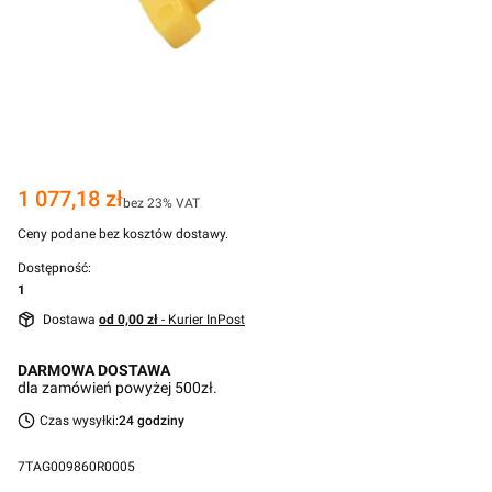
Cena
1 077,18 zł
bez 23% VAT
Ceny podane bez kosztów dostawy.
Dostępność:
1
Dostawa
od 0,00 zł
- Kurier InPost
DARMOWA DOSTAWA
dla zamówień powyżej 500zł.
Czas wysyłki:
24 godziny
7TAG009860R0005