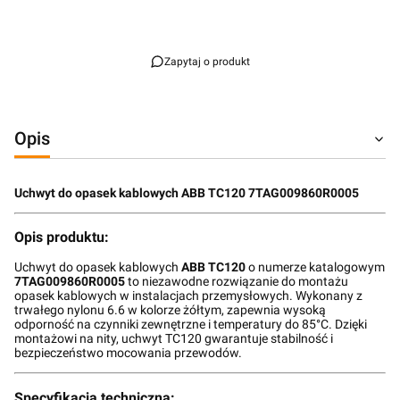
Przejdź do pełnego opisu
Zapytaj o produkt
Opis
Uchwyt do opasek kablowych ABB TC120 7TAG009860R0005
Opis produktu:
Uchwyt do opasek kablowych
ABB TC120
o numerze katalogowym
7TAG009860R0005
to niezawodne rozwiązanie do montażu
opasek kablowych w instalacjach przemysłowych. Wykonany z
trwałego nylonu 6.6 w kolorze żółtym, zapewnia wysoką
odporność na czynniki zewnętrzne i temperatury do 85°C. Dzięki
montażowi na nity, uchwyt TC120 gwarantuje stabilność i
bezpieczeństwo mocowania przewodów.
Specyfikacja techniczna: