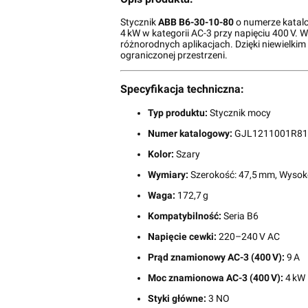
Stycznik
ABB B6-30-10-80
o numerze kata
4 kW w kategorii AC-3 przy napięciu 400 V.
różnorodnych aplikacjach. Dzięki niewielki
ograniczonej przestrzeni.
Specyfikacja techniczna:
Typ produktu:
Stycznik mocy
Numer katalogowy:
GJL1211001R81
Kolor:
Szary
Wymiary:
Szerokość: 47,5 mm, Wysok
Waga:
172,7 g
Kompatybilność:
Seria B6
Napięcie cewki:
220–240 V AC
Prąd znamionowy AC-3 (400 V):
9 A
Moc znamionowa AC-3 (400 V):
4 kW
Styki główne:
3 NO