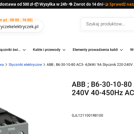
ostawa od 500 zł
•
📦 Wysyłka w 24h
•
🔁 Zwrot do 14 dni
•
🤝 Sprawdź nas
pt : 08:00 - 16:00)
yczekelektryczek.pl
ączniki świ...
Kable i przewody
Elementy prowadzenia kabli
Ws
owa
Styczniki elektryczne
ABB ; B6-30-10-80 AC3- 4,0kW/ 9A Stycznik 220-240
ABB ; B6-30-10-80
240V 40-450Hz A
GJL1211001R8100
Przejdź do pełnego opisu