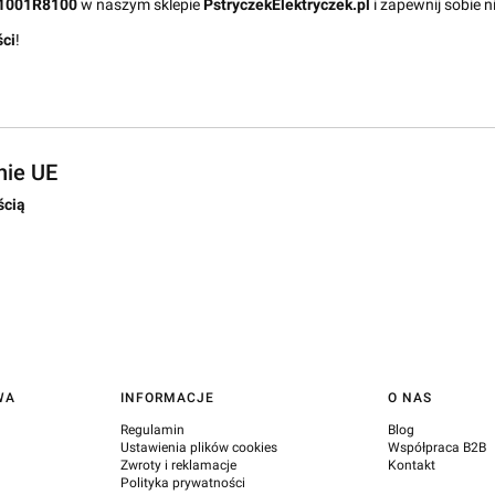
11001R8100
w naszym sklepie
PstryczekElektryczek.pl
i zapewnij sobie 
ści
!
nie UE
ścią
WA
INFORMACJE
O NAS
Regulamin
Blog
Ustawienia plików cookies
Współpraca B2B
Zwroty i reklamacje
Kontakt
Polityka prywatności