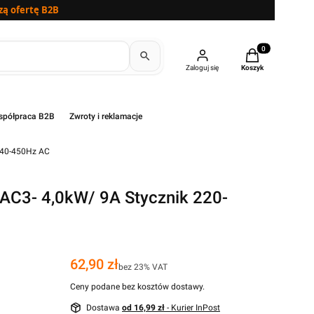
zą ofertę B2B
Produkty w kosz
Zaloguj się
Koszyk
półpraca B2B
Zwroty i reklamacje
V 40-450Hz AC
 AC3- 4,0kW/ 9A Stycznik 220-
C
Cena
62,90 zł
bez 23% VAT
Ceny podane bez kosztów dostawy.
Dostawa
od 16,99 zł
- Kurier InPost