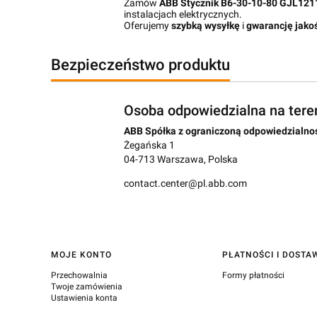
Zamów
ABB Stycznik B6-30-10-80 GJL12
instalacjach elektrycznych.
Oferujemy
szybką wysyłkę
i
gwarancję jako
Bezpieczeństwo produktu
Osoba odpowiedzialna na tere
ABB Spółka z ograniczoną odpowiedzialno
Żegańska 1
04-713 Warszawa, Polska
contact.center@pl.abb.com
Linki w stopce
MOJE KONTO
PŁATNOŚCI I DOSTA
Przechowalnia
Formy płatności
Twoje zamówienia
Ustawienia konta