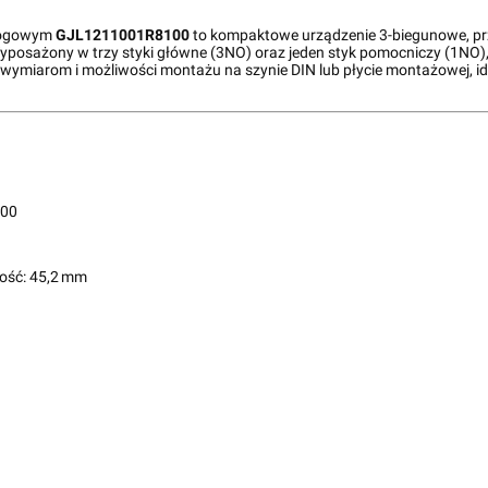
logowym
GJL1211001R8100
to kompaktowe urządzenie 3-biegunowe, pr
 Wyposażony w trzy styki główne (3NO) oraz jeden styk pomocniczy (1NO
m wymiarom i możliwości montażu na szynie DIN lub płycie montażowej, i
00
ość: 45,2 mm