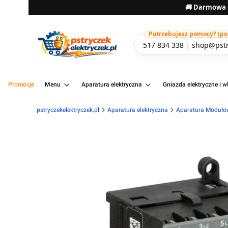
🚚 Darmowa d
Potrzebujesz pomocy? (pon-
517 834 338
|
shop@pstr
Promocje
Menu
Aparatura elektryczna
Gniazda elektryczne i wł
pstryczekelektryczek.pl
Aparatura elektryczna
Aparatura Moduł