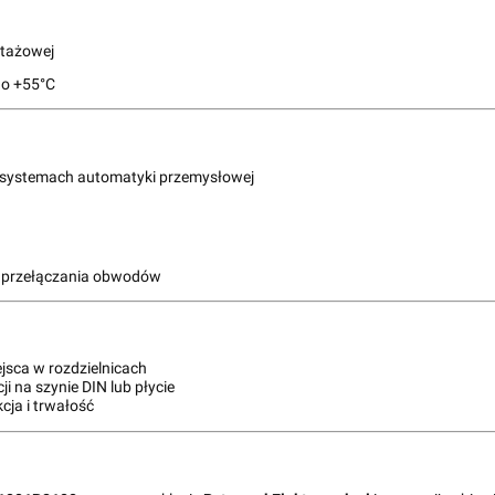
ntażowej
do +55°C
w systemach automatyki przemysłowej
 przełączania obwodów
jsca w rozdzielnicach
i na szynie DIN lub płycie
cja i trwałość