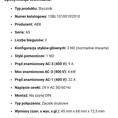
Typ produktu:
Stycznik
Numer katalogowy:
1SBL101001R2010
Producent:
ABB
Seria:
AS
Liczba biegunów:
3
Konfiguracja styków głównych:
3 NO (normalnie otwarte)
Styki pomocnicze:
1 NO
Prąd znamionowy AC-3 (400 V):
9 A
Moc znamionowa AC-3 (400 V):
4 kW
Prąd znamionowy AC-1 (400 V):
22 A
Napięcie cewki:
24 V AC 50/60 Hz
Montaż:
Na szynę DIN
Typ połączenia:
Zaciski śrubowe
Wymiary (szer. x wys. x gł.):
45 mm x 68 mm x 72,5 mm