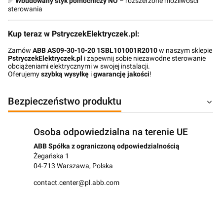
✅
Wbudowany styk pomocniczy NO
– rozszerzone możliwości
sterowania
Kup teraz w PstryczekElektryczek.pl:
Zamów
ABB AS09-30-10-20 1SBL101001R2010
w naszym sklepie
PstryczekElektryczek.pl
i zapewnij sobie niezawodne sterowanie
obciążeniami elektrycznymi w swojej instalacji.
Oferujemy
szybką wysyłkę
i
gwarancję jakości
!
Bezpieczeństwo produktu
Osoba odpowiedzialna na terenie UE
ABB Spółka z ograniczoną odpowiedzialnością
Żegańska 1
04-713 Warszawa, Polska
contact.center@pl.abb.com