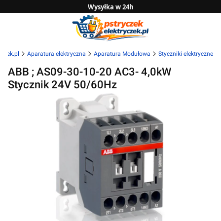
Wysyłka w 24h
Zwrot do 14 dni
Sprawdź naszą ofertę B2B
yczek.pl
Aparatura elektryczna
Aparatura Modułowa
Styczniki elektryczne
ABB ; AS09-30-10-20 AC3- 4,0kW
Stycznik 24V 50/60Hz