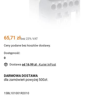
Cena
65,71 zł
bez 23% VAT
Ceny podane bez kosztów dostawy.
Dostępność:
0
Dostawa
od 16,99 zł
- Kurier InPost
DARMOWA DOSTAWA
dla zamówień powyżej 500zł.
1SBL101001R2010
Przejdź do pełnego opisu