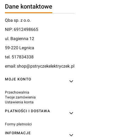
Dane kontaktowe
Qba sp. z o.o.
NIP: 6912498665
ul. Bagienna 12
59-220 Legnica
tel. 517834338
email: shop@pstryczekelektryczek.pl
Linki w stopce
MOJE KONTO
Przechowalnia
Twoje zamówienia
Ustawienia konta
PŁATNOŚCI I DOSTAWA
Formy płatności
INFORMACJE