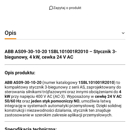
Zapytaj o produkt
Opis
ABB AS09-30-10-20 1SBL101001R2010 – Stycznik 3-
biegunowy, 4 kW, cewka 24 V AC
Opis produktu:
ABB AS09-30-10-20
(numer katalogowy
1SBL101001R2010
) to
kompaktowy stycznik 3-biegunowy z serii AS, zaprojektowany do
sterowania silnikami trójfazowymi oraz innymi obciążeniami do
4
kW
przy napięciu 400 V AC (AC-3). Wyposażony w
cewkę 24 V AC
50/60 Hz
oraz
jeden styk pomocniczy NO
, umożliwia łatwą
integrację w systemach automatyki przemysłowej. Dzięki solidnej
konstrukcji i niezawodności działania, stycznik ten znajduje
zastosowanie w szerokim zakresie aplikacji przemysłowych.
Specyfikacja techniczna: